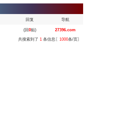
回复
导航
(回
0
贴)
27396.com
共搜索到了
1
条信息〖
1000
条/页〗