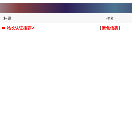
标题
作者
】〓 站长认证推荐✔
【
素色信笺
】