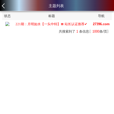
主题列表
状态
标题
导航
221期：月明如水【一头中特】〓 站长认证推荐✔
27396.com
共搜索到了
1
条信息〖
1000
条/页〗