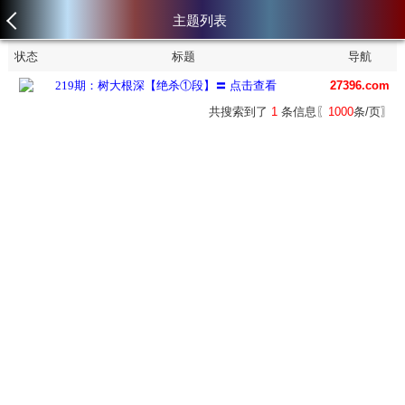
主题列表
状态
标题
导航
219期：树大根深【绝杀①段】〓 点击查看
27396.com
共搜索到了
1
条信息〖
1000
条/页〗