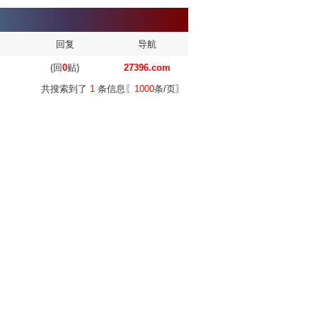
回复
导航
(回
0
贴)
27396.com
共搜索到了
1
条信息〖
1000
条/页〗