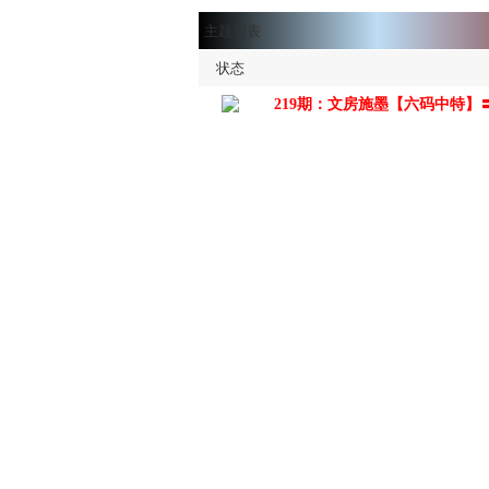
主题列表
状态
219期：文房施墨【六码中特】