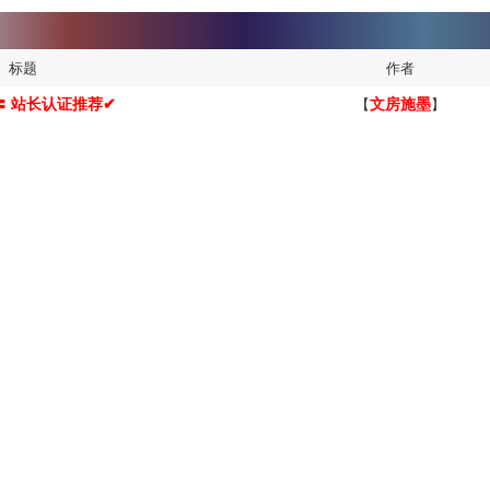
标题
作者
〓 站长认证推荐✔
【
文房施墨
】