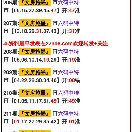
206期:
『文房施墨』
⛩️
六码中特
⛩️【05.15.27.39.45.
47
】开:
47
准
207期:
『文房施墨』
⛩️
六码中特
⛩️【13.18.28.
31
.37.43】开:
31
准
本资料最早发表在27396.com欢迎转发+关注
208期:
『文房施墨』
⛩️
六码中特
⛩️【05.06.10.14.
19
.29】开:
19
准
209期:
『文房施墨』
⛩️
六码中特
⛩️【04.22.28.30.34.40】开:
08
错
210期:
『文房施墨』
⛩️
六码中特
⛩️【01.05.11.17.31.
49
】开:
49
准
211期:
『文房施墨』
⛩️
六码中特
⛩️【
01
.17.27.29.35.42】开:
01
准