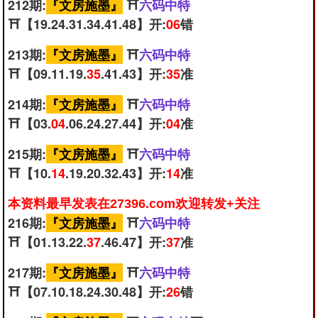
212期:
『文房施墨』
⛩️
六码中特
⛩️【19.24.31.34.41.48】开:
06
错
213期:
『文房施墨』
⛩️
六码中特
⛩️【09.11.19.
35
.41.43】开:
35
准
214期:
『文房施墨』
⛩️
六码中特
⛩️【03.
04
.06.24.27.44】开:
04
准
215期:
『文房施墨』
⛩️
六码中特
⛩️【10.
14
.19.20.32.43】开:
14
准
本资料最早发表在27396.com欢迎转发+关注
216期:
『文房施墨』
⛩️
六码中特
⛩️【01.13.22.
37
.46.47】开:
37
准
217期:
『文房施墨』
⛩️
六码中特
⛩️【07.10.18.24.30.48】开:
26
错