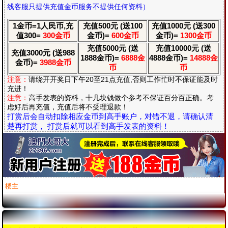
线客服只提供充值金币服务不提供任何资料）
1金币=1人民币,充
充值500元 (送100
充值1000元 (送300
值300=
300金币
金币)=
600金币
金币)=
1300金币
充值5000元 (送
充值10000元 (送
充值3000元 (送988
1888金币)=
6888金
4888金币)=
14888金
金币)=
3988金币
币
币
注意：
请绕开开奖日下午20至21点充值,否则工作忙时不保证能及时
充进！
注意：
高手发表的资料，十几块钱做个参考不保证百分百正确。考
虑好后再充值，充值后将不受理退款！
打赏后会自动扣除相应金币到高手账户，对错不退，请确认清
楚再打赏， 打赏后就可以看到高手发表的资料！
楼主