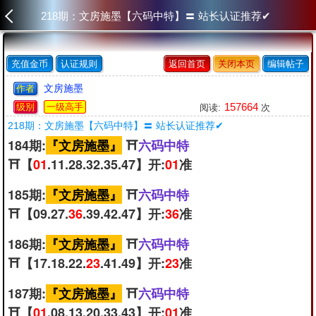
218期：文房施墨【六码中特】〓 站长认证推荐✔
充值金币
认证规则
返回首页
关闭本页
编辑帖子
文房施墨
作者
157664
级别
一级高手
阅读:
次
218期：文房施墨【六码中特】〓 站长认证推荐✔
184期:
『文房施墨』
⛩️
六码中特
⛩️【
01
.11.28.32.35.47】开:
01
准
185期:
『文房施墨』
⛩️
六码中特
⛩️【09.27.
36
.39.42.47】开:
36
准
186期:
『文房施墨』
⛩️
六码中特
⛩️【17.18.22.
23
.41.49】开:
23
准
187期:
『文房施墨』
⛩️
六码中特
⛩️【
01
.08.13.20.33.43】开:
01
准