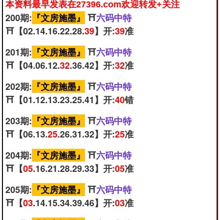
本资料最早发表在27396.com欢迎转发+关注
200期:
『文房施墨』
⛩️
六码中特
⛩️【02.14.16.22.28.
39
】开:
39
准
201期:
『文房施墨』
⛩️
六码中特
⛩️【04.06.12.
32
.36.42】开:
32
准
202期:
『文房施墨』
⛩️
六码中特
⛩️【01.12.13.23.25.41】开:
40
错
203期:
『文房施墨』
⛩️
六码中特
⛩️【06.13.
25
.26.31.32】开:
25
准
204期:
『文房施墨』
⛩️
六码中特
⛩️【
05
.16.21.28.29.33】开:
05
准
205期:
『文房施墨』
⛩️
六码中特
⛩️【
03
.14.15.34.39.46】开:
03
准