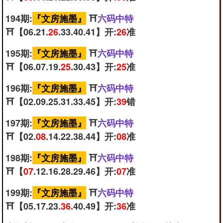
194期:
『文房施墨』
⛩️
六码中特
⛩️【06.21.
26
.33.40.41】开:
26
准
195期:
『文房施墨』
⛩️
六码中特
⛩️【06.07.19.
25
.30.43】开:
25
准
196期:
『文房施墨』
⛩️
六码中特
⛩️【02.09.25.31.33.45】开:
39
错
197期:
『文房施墨』
⛩️
六码中特
⛩️【02.
08
.14.22.38.44】开:
08
准
198期:
『文房施墨』
⛩️
六码中特
⛩️【
07
.12.16.28.29.46】开:
07
准
199期:
『文房施墨』
⛩️
六码中特
⛩️【05.17.23.
36
.40.49】开:
36
准