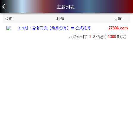
主题列表
状态
标题
导航
219期：异名同实【绝杀①肖】〓 公式推算
27396.com
共搜索到了
1
条信息〖
1000
条/页〗