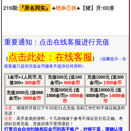
219期:
『异名同实』
♣️
绝杀①肖
♣️【猪】开:00准
重要通知：点击在线客服进行充值
点击此处
：在线客服
【
】
（温馨提示：在
线客服只提供充值金币服务不提供任何资料）
1金币=1人民币,充
充值500元 (送100
充值1000元 (送300
值300=
300金币
金币)=
600金币
金币)=
1300金币
充值5000元 (送
充值10000元 (送
充值3000元 (送988
1888金币)=
6888金
4888金币)=
14888金
金币)=
3988金币
币
币
注意：
请绕开开奖日下午20至21点充值,否则工作忙时不保证能及时
充进！
注意：
高手发表的资料，十几块钱做个参考不保证百分百正确。考
虑好后再充值，充值后将不受理退款！
打赏后会自动扣除相应金币到高手账户，对错不退，请确认清