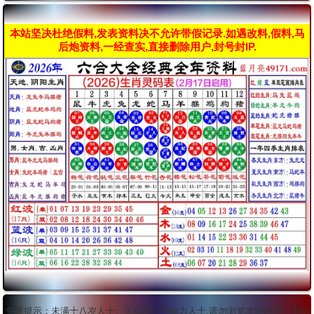
本站坚决杜绝假料,发表资料决不允许带假记录.如遇改料,假料,马
后炮资料,一经查实,直接删除用户,封号封IP.
免责提示：未满十八岁人士、无民事行为能力人士,请勿浏览本站内容，本站