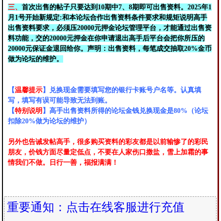
三、
首次出售的帖子只要达到10期中7、8期即可出售资料。2025年1
月1号开始新规定:和本论坛合作出售资料条件要求和规矩说明高手
出售资料要求，必须压20000元押金论坛管理平台，才能通过出售资
料功能，交的20000元押金在你申请退出高手后平台会把你所压的
20000元保证金退回给你。声明：出售资料，每笔成交抽取20%金币
做为论坛的维护。
【
温馨提示
】兑换现金需要填写您的银行卡账号户名等。认真填
写，填写有误可能导致无法到账。
【
特别说明
】高手出售资料所得的论坛金钱兑换现金是80%（论坛
扣除20%做为论坛的维护）
另外也告诫发帖高手，很多购买资料的彩友都是以前输惨了的彩民
朋友，价钱方面尽量定低点，不要在人家伤口撒盐，雪上加霜的事
情我们不做。日行一善，福报满满！
重要通知：点击在线客服进行充值