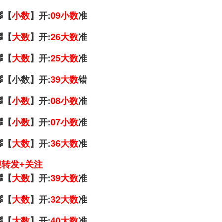
【
小数
】开:
09小数
准
【
大数
】开:
26大数
准
【
大数
】开:
25大数
准
🥓【小数】开:
39大数
错
【
小数
】开:
08小数
准
【
小数
】开:
07小数
准
【
大数
】开:
36大数
准
迎转发+关注
【
大数
】开:
39大数
准
【
大数
】开:
32大数
准
【
大数
】开:
40大数
准