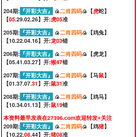
204期:
『开彩大吉』
🍙
二肖四码
🍙【
虎
蛇】
【
05
.29.02.26】开:
虎05
准
205期:
『开彩大吉』
🍙
二肖四码
🍙【鸡兔】
【10.22.04.16】开:
龙03
错
206期:
『开彩大吉』
🍙
二肖四码
🍙【虎龙】
【05.41.03.27】开:
猴47
错
207期:
『开彩大吉』
🍙
二肖四码
🍙【马
鼠
】
【01.37.07.
31
】开:
鼠31
准
208期:
『开彩大吉』
🍙
二肖四码
🍙【鸡马】
【10.34.01.13】开:
鼠19
错
本资料最早发表在27396.com欢迎转发+关注
209期:
『开彩大吉』
🍙
二肖四码
🍙【鸡
猪
】
【10.22.
08
.44】开:
猪08
准