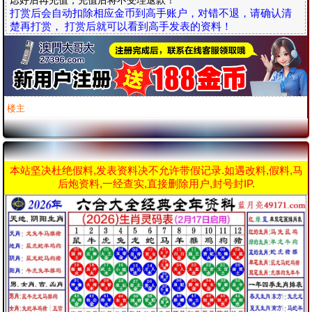
虑好后再充值，充值后将不受理退款！
打赏后会自动扣除相应金币到高手账户，对错不退，请确认清
楚再打赏， 打赏后就可以看到高手发表的资料！
楼主
本站坚决杜绝假料,发表资料决不允许带假记录.如遇改料,假料,马
后炮资料,一经查实,直接删除用户,封号封IP.