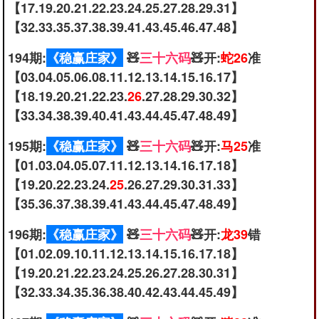
【17.19.20.21.22.23.24.25.27.28.29.31】
【32.33.35.37.38.39.41.43.45.46.47.48】
194期:
《稳赢庄家》
🧸
三十六码
🧸开:
蛇26
准
【03.04.05.06.08.11.12.13.14.15.16.17】
【18.19.20.21.22.23.
26
.27.28.29.30.32】
【33.34.38.39.40.41.43.44.45.47.48.49】
195期:
《稳赢庄家》
🧸
三十六码
🧸开:
马25
准
【01.03.04.05.07.11.12.13.14.16.17.18】
【19.20.22.23.24.
25
.26.27.29.30.31.33】
【35.36.37.38.39.41.43.44.45.47.48.49】
196期:
《稳赢庄家》
🧸
三十六码
🧸开:
龙39
错
【01.02.09.10.11.12.13.14.15.16.17.18】
【19.20.21.22.23.24.25.26.27.28.30.31】
【32.33.34.35.36.38.40.42.43.44.45.49】