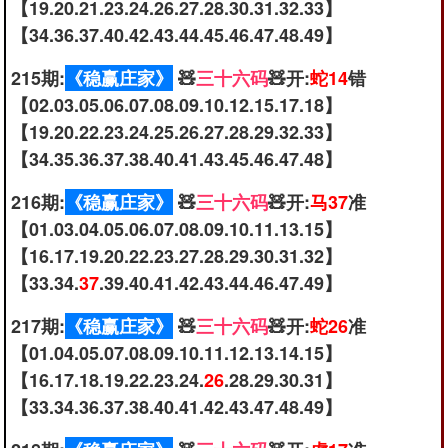
【19.20.21.23.24.26.27.28.30.31.32.33】
【34.36.37.40.42.43.44.45.46.47.48.49】
215期:
《稳赢庄家》
🧸
三十六码
🧸开:
蛇14
错
【02.03.05.06.07.08.09.10.12.15.17.18】
【19.20.22.23.24.25.26.27.28.29.32.33】
【34.35.36.37.38.40.41.43.45.46.47.48】
216期:
《稳赢庄家》
🧸
三十六码
🧸开:
马37
准
【01.03.04.05.06.07.08.09.10.11.13.15】
【16.17.19.20.22.23.27.28.29.30.31.32】
【33.34.
37
.39.40.41.42.43.44.46.47.49】
217期:
《稳赢庄家》
🧸
三十六码
🧸开:
蛇26
准
【01.04.05.07.08.09.10.11.12.13.14.15】
【16.17.18.19.22.23.24.
26
.28.29.30.31】
【33.34.36.37.38.40.41.42.43.47.48.49】