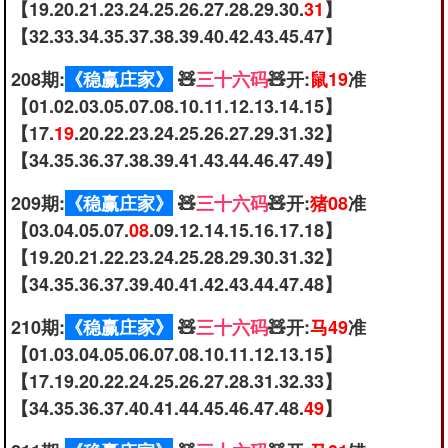
【19.20.21.23.24.25.26.27.28.29.30.
31
】
【32.33.34.35.37.38.39.40.42.43.45.47】
208期:
《稳赢庄家》
🧸
三十六码
🧸开:
鼠19
准
【01.02.03.05.07.08.10.11.12.13.14.15】
【17.
19
.20.22.23.24.25.26.27.29.31.32】
【34.35.36.37.38.39.41.43.44.46.47.49】
209期:
《稳赢庄家》
🧸
三十六码
🧸开:
猪08
准
【03.04.05.07.
08
.09.12.14.15.16.17.18】
【19.20.21.22.23.24.25.28.29.30.31.32】
【34.35.36.37.39.40.41.42.43.44.47.48】
210期:
《稳赢庄家》
🧸
三十六码
🧸开:
马49
准
【01.03.04.05.06.07.08.10.11.12.13.15】
【17.19.20.22.24.25.26.27.28.31.32.33】
【34.35.36.37.40.41.44.45.46.47.48.
49
】