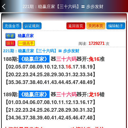
221期：稳赢庄家【三十六码】〓 步步发财
充值金币
认证规则
返回首页
关闭本页
编辑帖子
稳赢庄家
作者
1729271
级别
一级高手
阅读:
次
221期：稳赢庄家【三十六码】〓 步步发财
188期:
《稳赢庄家》
🧸
三十六码
🧸开:
兔16
准
【02.05.07.08.09.10.12.13.
16
.17.18.19】
【20.22.23.24.25.28.29.30.31.32.33.34】
【35.36.37.38.40.41.43.44.45.47.48.49】
189期:
《稳赢庄家》
🧸
三十六码
🧸开:
龙15
错
【01.03.04.06.07.08.10.11.12.13.16.17】
【21.22.23.24.25.26.27.28.29.30.31.32】
【34.36.37.38.39.40.41.42.45.46.47.48】