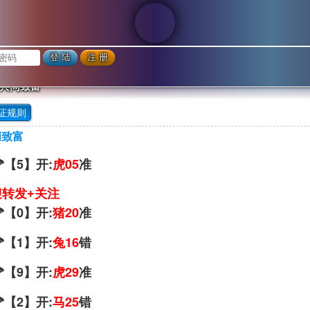
 共同致富
证规则
同致富
🍕【5】开:
虎05
准
迎转发+关注
🍕【0】开:
猪20
准
🍕【1】开:
兔16
错
🍕【9】开:
虎29
准
🍕【2】开:
马25
错