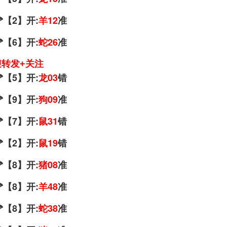
🍕【2】开:
羊12
准
🍕【6】开:
蛇26
准
迎转发+关注
🍕【5】开:
龙03
错
🍕【9】开:
狗09
准
🍕【7】开:
鼠31
错
🍕【2】开:
鼠19
错
🍕【8】开:
猪08
准
🍕【8】开:
羊48
准
🍕【8】开:
蛇38
准