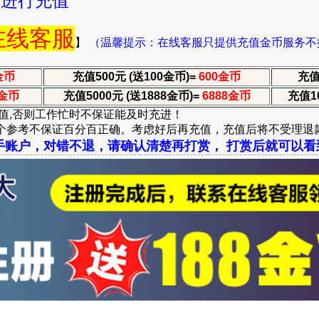
服进行充值
在线客服
】
（温馨提示：在线客服只提供充值金币服务不
金币
充值500元 (送100金币)=
600金币
充值
8金币
充值5000元 (送1888金币)=
6888金币
充值10
充值,否则工作忙时不保证能及时充进！
个参考不保证百分百正确。考虑好后再充值，充值后将不受理退
手账户，对错不退，请确认清楚再打赏， 打赏后就可以看