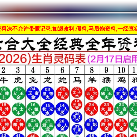
料决不允许带假记录.如遇改料,假料,马后炮资料,一经查实,