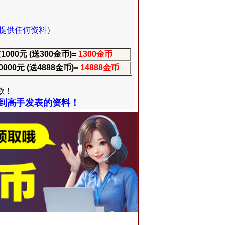
提供任何资料）
1000元 (送300金币)=
1300金币
000元 (送4888金币)=
14888金币
款！
到高手发表的资料！