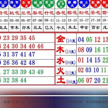
示：未满十八岁人士、无民事行为能力人士,请勿浏览本站内容，本站拒绝提供任