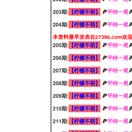
203期:
【柠檬不萌】
🍕
平特一尾
204期:
【柠檬不萌】
🍕
平特一尾
本资料最早发表在27396.com欢
205期:
【柠檬不萌】
🍕
平特一尾
206期:
【柠檬不萌】
🍕
平特一尾
207期:
【柠檬不萌】
🍕
平特一尾
208期:
【柠檬不萌】
🍕
平特一尾
209期:
【柠檬不萌】
🍕
平特一尾
210期:
【柠檬不萌】
🍕
平特一尾
211期:
【柠檬不萌】
🍕
平特一尾