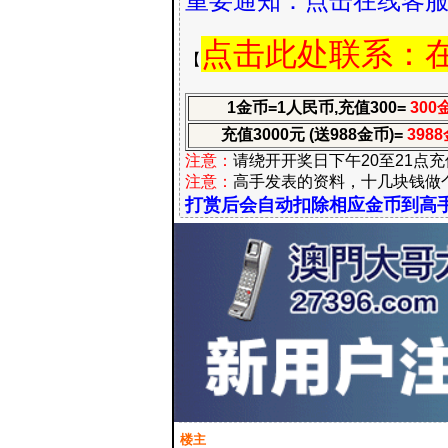
重要通知：点击在线客
点击此处
联系
：
【
1金币=1人民币,充值300=
300
充值3000元 (送988金币)=
398
注意：
请绕开开奖日下午20至21点
注意：
高手发表的资料，十几块钱做
打赏后会自动扣除相应金币到高
楼主